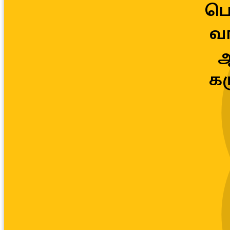
பெ
வா
ஆ
கர