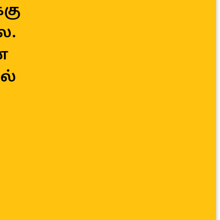
ு 

. 

 

் 
